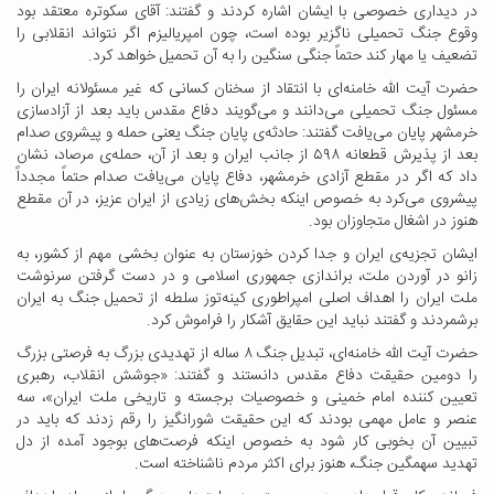
در دیداری خصوصی با ایشان اشاره کردند و گفتند: آقای سکوتره معتقد بود
وقوع جنگ تحمیلی ناگزیر بوده است، چون امپریالیزم اگر نتواند انقلابی را
تضعیف یا مهار کند حتماً جنگی سنگین را به آن تحمیل خواهد کرد.
حضرت آیت الله خامنه‌ای با انتقاد از سخنان کسانی که غیر مسئولانه ایران را
مسئول جنگ تحمیلی می‌دانند و می‌گویند دفاع مقدس باید بعد از آزادسازی
خرمشهر پایان می‌یافت گفتند: حادثه‌ی پایان جنگ یعنی حمله و پیشروی صدام
بعد از پذیرش قطعانه ۵۹۸ از جانب ایران و بعد از آن، حمله‌ی مرصاد، نشان
داد که اگر در مقطع آزادی خرمشهر، دفاع پایان می‌یافت صدام حتماً مجدداً
پیشروی می‌کرد به خصوص اینکه بخش‌های زیادی از ایران عزیز، در آن مقطع
هنوز در اشغال متجاوزان بود.
ایشان تجزیه‌ی ایران و جدا کردن خوزستان به عنوان بخشی مهم از کشور، به
زانو در آوردن ملت، براندازی جمهوری اسلامی و در دست گرفتن سرنوشت
ملت ایران را اهداف اصلی امپراطوری کینه‌توز سلطه از تحمیل جنگ به ایران
برشمردند و گفتند نباید این حقایق آشکار را فراموش کرد.
حضرت آیت الله خامنه‌ای، تبدیل جنگ ۸ ساله از تهدیدی بزرگ به فرصتی بزرگ
را دومین حقیقت دفاع مقدس دانستند و گفتند: «جوشش انقلاب، رهبری
تعیین کننده امام خمینی و خصوصیات برجسته و تاریخی ملت ایران»، سه
عنصر و عامل مهمی بودند که این حقیقت شورانگیز را رقم زدند که باید در
تبیین آن بخوبی کار شود به خصوص اینکه فرصت‌های بوجود آمده از دل
تهدید سهمگین جنگ، هنوز برای اکثر مردم ناشناخته است.