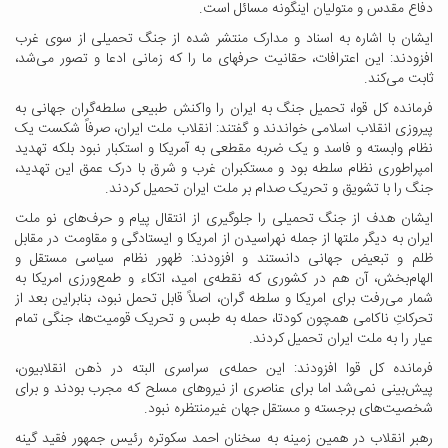
دفاع مقدس و متولیان اینگونه مسائل است.
ایشان با اشاره به اسناد و مدارک منتشر شده از جنگ تحمیلی از سوی غرب
افزودند: این اعترافات،‌ حقانیت حرفهای ما را که زمانی ادعا و تصور می‌شد،
ثابت می‌کند.
فرمانده کل قوا، تحمیل جنگ به ایران را واکنش طبیعی سلطه‌گران جهانی به
پیروزی انقلاب اسلامی خواندند و گفتند: انقلاب ملت ایران، صرفاً شکست یک
نظام وابسته و فاسد و یک ضربه مقطعی به آمریکا و استکبار نبود بلکه تهدید
امپراطوری نظام سلطه بود و مستکبران غرب و شرق با درک عمق این تهدید،
جنگ را با تشویق و تحریک صدام بر ملت ایران تحمیل کردند.
ایشان هدف از جنگ تحمیلی را جلوگیری از انتقال پیام و حرف‌های نو ملت
ایران به دیگر ملتها از جمله نهراسیدن از امریکا و ایستادگی و مقاومت در مقابل
ظلم و تبعیض جهانی دانستند و افزودند: ظهور نظام سیاسی مستقل و
الهام‌بخش، آن هم در کشوری که نقطه‌ی امید، اتکاء و طمع‌ورزی امریکا به
شمار می‌رفت برای امریکا و سلطه گران، اصلاً قابل تحمل نبود، بنابراین بعد از
تحرکاتِ ناکامی همچون کودتا، حمله به طبس و تحریک قومیت‌ها، جنگی تمام
عیار را به ملت ایران تحمیل کردند.
فرمانده کل قوا افزودند: این حمله‌ی سراسری البته در ذهن انقلابیون،
پیش‌بینی نمی‌شد اما برای عناصری از نیروهای مسلح که مجرب بودند و برای
شخصیت‌های برجسته و مستقل جهان غیرمنتظره نبود.
رهبر انقلاب در همین زمینه به سخنان احمد سکوتره رئیس جمهور فقید گینه