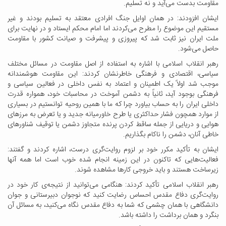
مقاومت بدست می‌آید و نه تسلیم.
ایشان افزودند: در همان اوایل جنگ افرادی معتقد به تسلیم بودند و غیر
مستقیم این موضوع را مطرح می‌کردند اما امام محکم ایستاد و در نهایت برای
ملت ایران نیز ثابت شد که پیروزی و پیشرفت و صیانت کشور با مقاومت
حاصل می‌شود.
رهبر انقلاب اسلامی با اشاره به استفاده از اصل مقاومت در مسائل مختلف
سیاسی، اقتصادی و فرهنگی خاطرنشان کردند: این مقاومت هوشمندانه
موجب شد اولاً یک اطمینان و اعتماد به نفس داخلی در فعالین سیاسی و
فرهنگی بوجود آید، ثانیاً به دشمن آموخت در محاسبات خود، همواره قدرت
داخلی ایران را به حساب بیاورد چرا که ما با همین روحیه توانستیم در بسیاری
از موارد همچون فشار حداکثری یا طرح خاورمیانه جدید و یا تعرض به مرزهای
هوایی و دریایی از جمله ساقط کردن پرنده متجاوز دشمن یا توقیف شناورهای
خاطی آنان، دشمن را ناکام بگذاریم.
ایشان به تأکید مکرر خود بر لزوم روایت‌گری درست، اشاره کردند و گفتند:
فعالیت‌هایی که تاکنون در این زمینه انجام شده خوب است اما همه آنها
زیرساخت هستند و باید خروجی کارها مشاهده شوند.
رهبر انقلاب اسلامی تأکید کردند: هنگامی می‌توانید از نتیجه‌ی کار خود در
روایت‌گری دفاع مقدس احساس رضایت کنید که نوجوان دبیرستانی و جوان
دانشگاهی با همان چشمی که شما به دفاع مقدس نگاه می‌کنید، به مسائل آن
بنگرد و همان برداشت را داشته باشد.