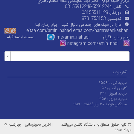
مرکزي-طبقه دوم-
دفتر نهاد نمايندگي مقام معظم رهبري
تلفن:
03155912248-55912244
دورنگار:
03155511128
کدپستی:
8731753153
ما را در شبکه‌های اجتماعی دنبال کنید:
پیام رسان ایتا
eitaa.com/amin_nahad
eitaa.com/
hamresankashan
پیام رسان تلگرام
t.me/amin_nahad
صفحه اینستاگرام
Instagram.com/amin_nhd
آمار بازدید
بازدید کل :
۴۵۵۶۹
کاربران آنلاین :
۵
بازدید امروز :
۱۴۱۹
بازدید دیروز :
۲۱۵۴
میانگین بازدید ۳۰ روز گذشته :
۱۵۱۹
© کلیه حقوق متعلق به دانشگاه کاشان می‌باشد.
|
آخرین به‌روزرسانی : چهارشنبه ۰۷
مرداد ۱۴۰۵