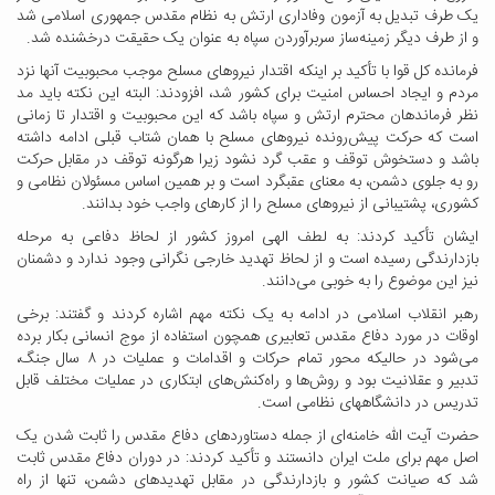
یک طرف تبدیل به آزمون وفاداری ارتش به نظام مقدس جمهوری اسلامی شد
و از طرف دیگر زمینه‌ساز سربرآوردن سپاه به عنوان یک حقیقت درخشنده شد.
فرمانده کل قوا با تأکید بر اینکه اقتدار نیروهای مسلح موجب محبوبیت آنها نزد
مردم و ایجاد احساس امنیت برای کشور شد، افزودند: البته این نکته باید مد
نظر فرماندهان محترم ارتش و سپاه باشد که این محبوبیت و اقتدار تا زمانی
است که حرکت پیش‌رونده نیروهای مسلح با همان شتاب قبلی ادامه داشته
باشد و دستخوش توقف و عقب گرد نشود زیرا هرگونه توقف در مقابل حرکت
رو به جلوی دشمن، به معنای عقبگرد است و بر همین اساس مسئولان نظامی و
کشوری، پشتیبانی از نیروهای مسلح را از کارهای واجب خود بدانند.
ایشان تأکید کردند: به لطف الهی امروز کشور از لحاظ دفاعی به مرحله
بازدارندگی رسیده است و از لحاظ تهدید خارجی نگرانی وجود ندارد و دشمنان
نیز این موضوع را به خوبی می‌دانند.
رهبر انقلاب اسلامی در ادامه به یک نکته مهم اشاره کردند و گفتند: برخی
اوقات در مورد دفاع مقدس تعابیری همچون استفاده از موج انسانی بکار برده
می‌شود در حالیکه محور تمام حرکات و اقدامات و عملیات در ۸ سال جنگ،
تدبیر و عقلانیت بود و روش‌ها و راه‌کنش‌های ابتکاری در عملیات مختلف قابل
تدریس در دانشگاههای نظامی است.
حضرت آیت الله خامنه‌ای از جمله دستاوردهای دفاع مقدس را ثابت شدن یک
اصل مهم برای ملت ایران دانستند و تأکید کردند: در دوران دفاع مقدس ثابت
شد که صیانت کشور و بازدارندگی در مقابل تهدیدهای دشمن، تنها از راه