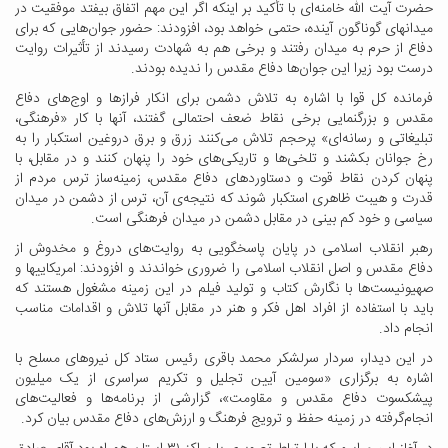
حضرت آیت الله خامنه‌ای با تأکید بر اینکه اگر این مهم اتفاق بیفتد موفقیت در
میدانهای گوناگون آینده، حتمی خواهد بود، افزودند: حضور جوان‌هایی که برای
دفاع از حرم به میدان رفتند و برخی هم به شهادت رسیدند از تأثیرات روایت
درست بود زیرا این جوان‌ها دفاع مقدس را ندیده بودند.
فرمانده کل قوا با اشاره به تلاش دشمن برای انکار فرازها و اوج‌های دفاع
مقدس و بزرگنمایی برخی نقاط ضعف احتمالی گفتند، آنها با کار «فرهنگی،
تبلیغاتی و رسانه‌ای» پرحجم تلاش می‌کنند زرق و برق دروغین استکبار را به
رخ جوانان بکشند و تلخی‌ها و تاریکی‌های خود را پنهان کنند و در مقابل، با
پنهان کردن نقاط قوت و دستاوردهای دفاع مقدس،‌ زمینه‌ساز ترس مردم از
قدرت و هیبت ظاهری استکبار شوند که نتیجه‌ی آن، ترس از دشمن در میدان
سیاسی و خود کم بینی در مقابل دشمن در میدان فرهنگی است.
رهبر انقلاب اسلامی در پایان پاسخگویی به روایت‌های دروغ و مخدوش از
دفاع مقدس و اصل انقلاب اسلامی را ضروری خواندند و افزودند: امریکاییها و
صهیونیست‌ها با نگارش کتاب و تولید فیلم در این زمینه مشغول هستند که
باید با استفاده از افراد اهل فکر و هنر در مقابل آنها تلاش و اقدامات مناسب
انجام داد.
در این دیدار، سردار سرلشکر محمد باقری رئیس ستاد کل نیروهای مسلح با
اشاره به برگزاری «سومین آیین تجلیل و تکریم سراسری از یک میلیون
پیشکسوت دفاع مقدس و مقاومت»، گزارشی از برنامه‌ها و فعالیت‌های
انجام‌گرفته در زمینه حفظ و ترویج فرهنگ و ارزش‌های دفاع مقدس بیان کرد.