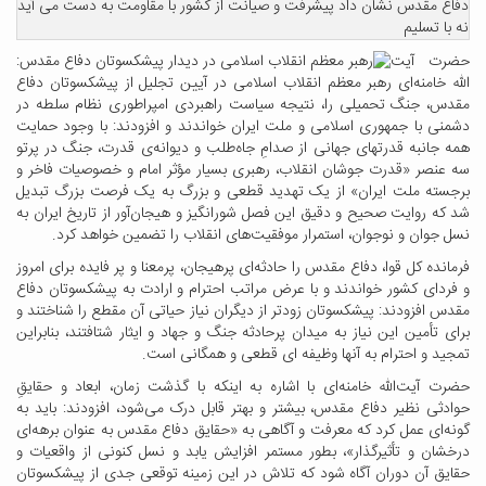
دفاع مقدس نشان داد پیشرفت و صیانت از کشور با مقاومت به دست می آید
نه با تسلیم
حضرت آیت
الله خامنه‌ای رهبر معظم انقلاب اسلامی در آیین تجلیل از پیشکسوتان دفاع
مقدس، جنگ تحمیلی را، نتیجه سیاست راهبردی امپراطوری نظام سلطه در
دشمنی با جمهوری اسلامی و ملت ایران خواندند و افزودند: با وجود حمایت
همه جانبه قدرتهای جهانی از صدامِ جاه‌طلب و دیوانه‌ی قدرت، جنگ در پرتو
سه عنصر «قدرت جوشان انقلاب، رهبری بسیار مؤثر امام و خصوصیات فاخر و
برجسته ملت ایران» از یک تهدید قطعی و بزرگ به یک فرصت بزرگ تبدیل
شد که روایت صحیح و دقیق این فصل شورانگیز و هیجان‌آور از تاریخ ایران به
نسل جوان و نوجوان، استمرار موفقیت‌های انقلاب را تضمین خواهد کرد.
فرمانده کل قوا، دفاع مقدس را حادثه‌ای پرهیجان، پرمعنا و پر فایده برای امروز
و فردای کشور خواندند و با عرض مراتب احترام و ارادت به پیشکسوتان دفاع
مقدس افزودند: پیشکسوتان زودتر از دیگران نیاز حیاتی آن مقطع را شناختند و
برای تأمین این نیاز به میدان پرحادثه جنگ و جهاد و ایثار شتافتند، بنابراین
تمجید و احترام به آنها وظیفه ای قطعی و همگانی است.
حضرت آیت‌الله خامنه‌ای با اشاره به اینکه با گذشت زمان، ابعاد و حقایقِ
حوادثی نظیر دفاع مقدس، بیشتر و بهتر قابل درک می‌شود، افزودند: باید به
گونه‌ای عمل کرد که معرفت و آگاهی به «حقایق دفاع مقدس به عنوان برهه‌ای
درخشان و تأثیرگذار»، بطور مستمر افزایش یابد و نسل کنونی از واقعیات و
حقایق آن دوران آگاه شود که تلاش در این زمینه توقعی جدی از پیشکسوتان