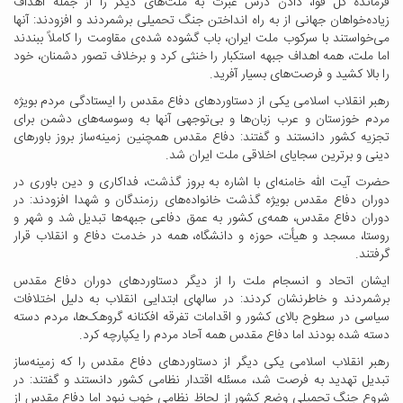
فرمانده کل قوا، دادن درس عبرت به ملت‌های دیگر را از جمله اهداف
زیاده‌خواهان جهانی از به راه انداختن جنگ تحمیلی برشمردند و افزودند: آنها
می‌خواستند با سرکوب ملت ایران، باب گشوده شده‌ی مقاومت را کاملاً ببندند
اما ملت، همه اهداف جبهه استکبار را خنثی کرد و برخلاف تصور دشمنان، خود
را بالا کشید و فرصت‌های بسیار آفرید.
رهبر انقلاب اسلامی یکی از دستاوردهای دفاع مقدس را ایستادگی مردم بویژه
مردم خوزستان و عرب زبان‌ها و بی‌توجهی آنها به وسوسه‌های دشمن برای
تجزیه کشور دانستند و گفتند: دفاع مقدس همچنین زمینه‌ساز بروز باورهای
دینی و برترین سجایای اخلاقی ملت ایران شد.
حضرت آیت الله خامنه‌ای با اشاره به بروز گذشت‌، فداکاری‌ و دین باوری‌ در
دوران دفاع مقدس بویژه گذشت خانواده‌های رزمندگان و شهدا افزودند: در
دوران دفاع مقدس، همه‌ی کشور به عمق دفاعی جبهه‌ها تبدیل شد و شهر و
روستا، مسجد و هیأت، حوزه و دانشگاه، همه در خدمت دفاع و انقلاب قرار
گرفتند.
ایشان اتحاد و انسجام ملت را از دیگر دستاوردهای دوران دفاع مقدس
برشمردند و خاطرنشان کردند: در سالهای ابتدایی انقلاب به دلیل اختلافات
سیاسی در سطوح بالای کشور و اقدامات تفرقه افکنانه گروهک‌ها، مردم دسته
دسته شده بودند اما دفاع مقدس همه آحاد مردم را یکپارچه کرد.
رهبر انقلاب اسلامی یکی دیگر از دستاوردهای دفاع مقدس را که زمینه‌ساز
تبدیل تهدید به فرصت شد، مسئله اقتدار نظامی کشور دانستند و گفتند: در
شروع جنگ تحمیلی وضع کشور از لحاظ نظامی خوب نبود اما دفاع مقدس از