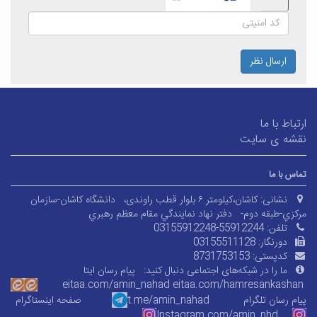
ارسال نظر
ارتباط با ما
نقشه ی سایت
تماس با ما
نشانی:
کاشان،کیلومتر ۶ بلوار قطب راوندی،
دانشگاه کاشان-سازمان
مرکزي-طبقه دوم-
دفتر نهاد نمايندگي مقام معظم رهبري
تلفن:
03155912248-55912244
دورنگار:
03155511128
کدپستی:
8731753153
ما را در شبکه‌های اجتماعی دنبال کنید:
پیام رسان ایتا
eitaa.com/amin_nahad
eitaa.com/
hamresankashan
پیام رسان تلگرام
t.me/amin_nahad
صفحه اینستاگرام
Instagram.com/amin_nhd