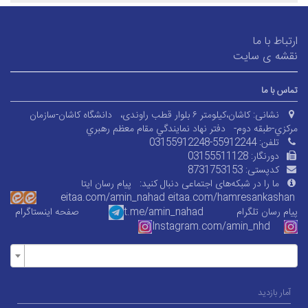
ارتباط با ما
نقشه ی سایت
تماس با ما
نشانی:
کاشان،کیلومتر ۶ بلوار قطب راوندی،
دانشگاه کاشان-سازمان
مرکزي-طبقه دوم-
دفتر نهاد نمايندگي مقام معظم رهبري
تلفن:
03155912248-55912244
دورنگار:
03155511128
کدپستی:
8731753153
ما را در شبکه‌های اجتماعی دنبال کنید:
پیام رسان ایتا
eitaa.com/amin_nahad
eitaa.com/
hamresankashan
پیام رسان تلگرام
t.me/amin_nahad
صفحه اینستاگرام
Instagram.com/amin_nhd
آمار بازدید