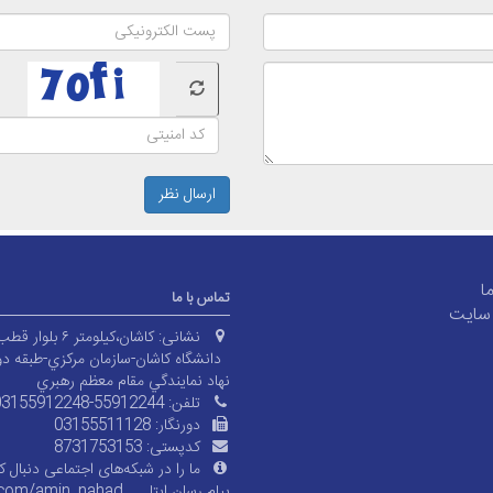
ارسال نظر
ما
تماس با ما
سایت
نشانی:
کاشان،کیلومتر ۶ بلوار قطب راوندی،
دانشگاه کاشان-سازمان مرکزي-طبقه دو
نهاد نمايندگي مقام معظم رهبري
تلفن:
03155912248-55912244
دورنگار:
03155511128
کدپستی:
8731753153
ما را در شبکه‌های اجتماعی دنبال کن
پیام رسان ایتا
.com/amin_nahad