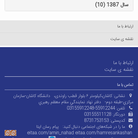
سال 1387 (10)
ارتباط با ما
نقشه ی سایت
ارتباط با ما
نقشه ی سایت
تماس با ما
نشانی:
کاشان،کیلومتر ۶ بلوار قطب راوندی،
دانشگاه کاشان-سازمان
مرکزي-طبقه دوم-
دفتر نهاد نمايندگي مقام معظم رهبري
تلفن:
03155912248-55912244
دورنگار:
03155511128
کدپستی:
8731753153
ما را در شبکه‌های اجتماعی دنبال کنید:
پیام رسان ایتا
eitaa.com/amin_nahad
eitaa.com/
hamresankashan