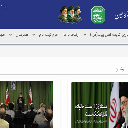
ورود
کاری کریمه اهل بیت(س)
ارتباط با ما
فرم ثبت نام
همرسان
حوز
 آرشیو