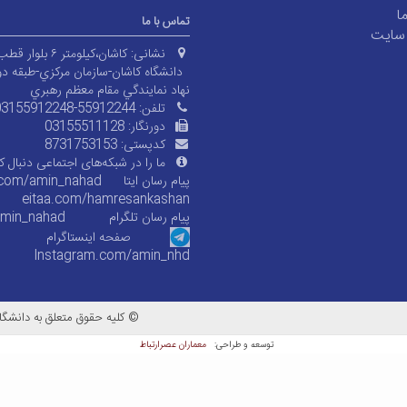
ما
تماس با ما
سایت
نشانی:
کاشان،کیلومتر ۶ بلوار قطب راوندی،
دانشگاه کاشان-سازمان مرکزي-طبقه دو
نهاد نمايندگي مقام معظم رهبري
تلفن:
03155912248-55912244
دورنگار:
03155511128
کدپستی:
8731753153
ما را در شبکه‌های اجتماعی دنبال کن
پیام رسان ایتا
.com/amin_nahad
eitaa.com/
hamresankashan
پیام رسان تلگرام
amin_nahad
صفحه اینستاگرام
Instagram.com/amin_nhd
© کلیه حقوق متعلق به دانشگاه
معماران عصر‌ارتباط
توسعه و طراحی: