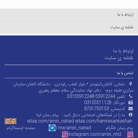
ارتباط با ما
نقشه ی سایت
ارتباط با ما
نقشه ی سایت
تماس با ما
نشانی:
کاشان،کیلومتر ۶ بلوار قطب راوندی،
دانشگاه کاشان-سازمان
مرکزي-طبقه دوم-
دفتر نهاد نمايندگي مقام معظم رهبري
تلفن:
03155912248-55912244
دورنگار:
03155511128
کدپستی:
8731753153
ما را در شبکه‌های اجتماعی دنبال کنید:
پیام رسان ایتا
eitaa.com/amin_nahad
eitaa.com/
hamresankashan
پیام رسان تلگرام
t.me/amin_nahad
صفحه اینستاگرام
Instagram.com/amin_nhd