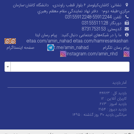
نشانی:
کاشان،کیلومتر ۶ بلوار قطب راوندی،
دانشگاه کاشان-سازمان
مرکزي-طبقه دوم-
دفتر نهاد نمايندگي مقام معظم رهبري
تلفن:
03155912248-55912244
دورنگار:
03155511128
کدپستی:
8731753153
ما را در شبکه‌های اجتماعی دنبال کنید:
پیام رسان ایتا
eitaa.com/amin_nahad
eitaa.com/
hamresankashan
پیام رسان تلگرام
t.me/amin_nahad
صفحه اینستاگرام
Instagram.com/amin_nhd
آمار بازدید
بازدید کل :
۴۴۸۲۳
کاربران آنلاین :
۱۲
بازدید امروز :
۶۷۳
بازدید دیروز :
۲۱۵۴
میانگین بازدید ۳۰ روز گذشته :
۱۴۹۵