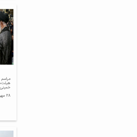
مراسم 
هیئت‌ه
خمینی(
۲۸ مهر ۱۳۹۸