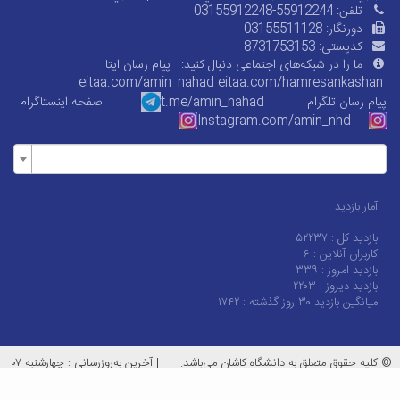
تلفن:
03155912248-55912244
دورنگار:
03155511128
کدپستی:
8731753153
ما را در شبکه‌های اجتماعی دنبال کنید:
پیام رسان ایتا
eitaa.com/amin_nahad
eitaa.com/
hamresankashan
پیام رسان تلگرام
t.me/amin_nahad
صفحه اینستاگرام
Instagram.com/amin_nhd
آمار بازدید
بازدید کل :
۵۲۲۳۷
کاربران آنلاین :
۶
بازدید امروز :
۳۳۹
بازدید دیروز :
۲۲۰۳
میانگین بازدید ۳۰ روز گذشته :
۱۷۴۲
© کلیه حقوق متعلق به دانشگاه کاشان می‌باشد.
|
آخرین به‌روزرسانی : چهارشنبه ۰۷
مرداد ۱۴۰۵