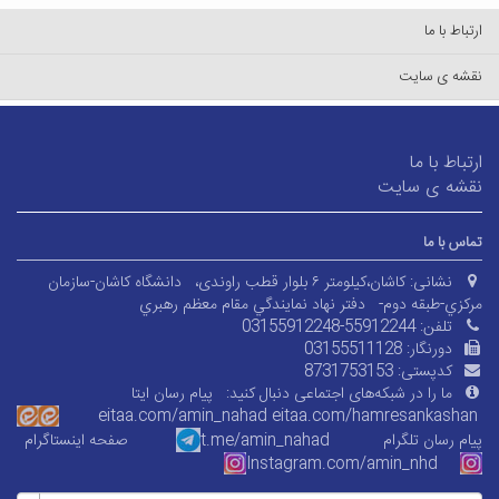
ارتباط با ما
نقشه ی سایت
ارتباط با ما
نقشه ی سایت
تماس با ما
نشانی:
کاشان،کیلومتر ۶ بلوار قطب راوندی،
دانشگاه کاشان-سازمان
مرکزي-طبقه دوم-
دفتر نهاد نمايندگي مقام معظم رهبري
تلفن:
03155912248-55912244
دورنگار:
03155511128
کدپستی:
8731753153
ما را در شبکه‌های اجتماعی دنبال کنید:
پیام رسان ایتا
eitaa.com/amin_nahad
eitaa.com/
hamresankashan
پیام رسان تلگرام
t.me/amin_nahad
صفحه اینستاگرام
Instagram.com/amin_nhd