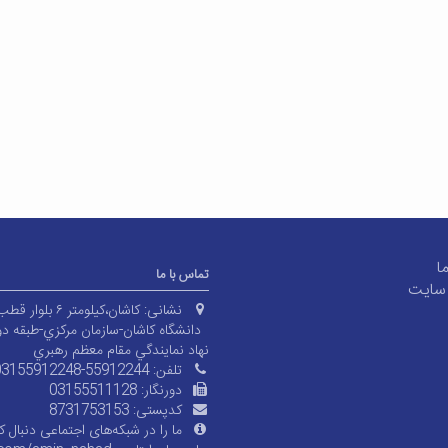
ما
تماس با ما
سایت
نشانی:
کاشان،کیلومتر ۶ بلوار قطب راوندی،
دانشگاه کاشان-سازمان مرکزي-طبقه دو
نهاد نمايندگي مقام معظم رهبري
تلفن:
03155912248-55912244
دورنگار:
03155511128
کدپستی:
8731753153
ما را در شبکه‌های اجتماعی دنبال کن