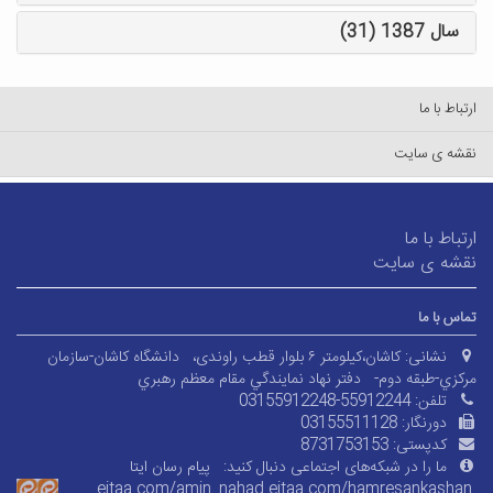
سال 1387 (31)
ارتباط با ما
نقشه ی سایت
ارتباط با ما
نقشه ی سایت
تماس با ما
نشانی:
کاشان،کیلومتر ۶ بلوار قطب راوندی،
دانشگاه کاشان-سازمان
مرکزي-طبقه دوم-
دفتر نهاد نمايندگي مقام معظم رهبري
تلفن:
03155912248-55912244
دورنگار:
03155511128
کدپستی:
8731753153
ما را در شبکه‌های اجتماعی دنبال کنید:
پیام رسان ایتا
eitaa.com/amin_nahad
eitaa.com/
hamresankashan