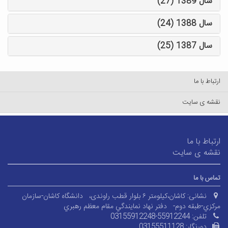
سال 1389 (27)
سال 1388 (24)
سال 1387 (25)
ارتباط با ما
نقشه ی سایت
ارتباط با ما
نقشه ی سایت
تماس با ما
نشانی:
کاشان،کیلومتر ۶ بلوار قطب راوندی،
دانشگاه کاشان-سازمان
مرکزي-طبقه دوم-
دفتر نهاد نمايندگي مقام معظم رهبري
تلفن:
03155912248-55912244
دورنگار:
03155511128