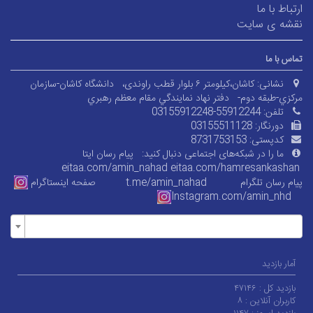
ارتباط با ما
نقشه ی سایت
تماس با ما
نشانی:
کاشان،کیلومتر ۶ بلوار قطب راوندی،
دانشگاه کاشان-سازمان
مرکزي-طبقه دوم-
دفتر نهاد نمايندگي مقام معظم رهبري
تلفن:
03155912248-55912244
دورنگار:
03155511128
کدپستی:
8731753153
ما را در شبکه‌های اجتماعی دنبال کنید:
پیام رسان ایتا
eitaa.com/amin_nahad
eitaa.com/
hamresankashan
پیام رسان تلگرام
t.me/amin_nahad
صفحه اینستاگرام
Instagram.com/amin_nhd
آمار بازدید
بازدید کل :
۴۷۱۴۶
کاربران آنلاین :
۸