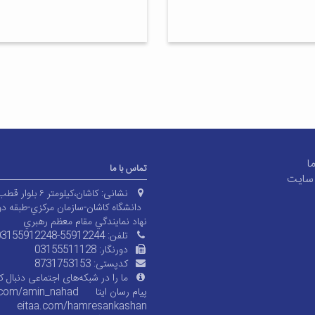
ما
تماس با ما
سایت
نشانی:
کاشان،کیلومتر ۶ بلوار قطب راوندی،
دانشگاه کاشان-سازمان مرکزي-طبقه دو
نهاد نمايندگي مقام معظم رهبري
تلفن:
03155912248-55912244
دورنگار:
03155511128
کدپستی:
8731753153
ما را در شبکه‌های اجتماعی دنبال کن
پیام رسان ایتا
.com/amin_nahad
eitaa.com/
hamresankashan