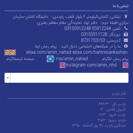
تماس با ما
نشانی:
کاشان،کیلومتر ۶ بلوار قطب راوندی،
دانشگاه کاشان-سازمان
مرکزي-طبقه دوم-
دفتر نهاد نمايندگي مقام معظم رهبري
تلفن:
03155912248-55912244
دورنگار:
03155511128
کدپستی:
8731753153
ما را در شبکه‌های اجتماعی دنبال کنید:
پیام رسان ایتا
eitaa.com/amin_nahad
eitaa.com/
hamresankashan
پیام رسان تلگرام
t.me/amin_nahad
صفحه اینستاگرام
Instagram.com/amin_nhd
آمار بازدید
بازدید کل :
۴۴۸۲۳
کاربران آنلاین :
۱۲
بازدید امروز :
۶۷۳
بازدید دیروز :
۲۱۵۴
میانگین بازدید ۳۰ روز گذشته :
۱۴۹۵