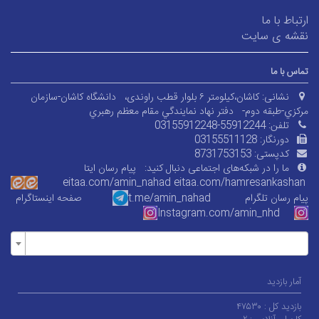
ارتباط با ما
نقشه ی سایت
تماس با ما
نشانی:
کاشان،کیلومتر ۶ بلوار قطب راوندی،
دانشگاه کاشان-سازمان
مرکزي-طبقه دوم-
دفتر نهاد نمايندگي مقام معظم رهبري
تلفن:
03155912248-55912244
دورنگار:
03155511128
کدپستی:
8731753153
ما را در شبکه‌های اجتماعی دنبال کنید:
پیام رسان ایتا
eitaa.com/amin_nahad
eitaa.com/
hamresankashan
پیام رسان تلگرام
t.me/amin_nahad
صفحه اینستاگرام
Instagram.com/amin_nhd
آمار بازدید
بازدید کل :
۴۷۵۳۰