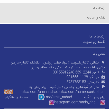
ارتباط با ما
نقشه ی سایت
ارتباط با ما
نقشه ی سایت
تماس با ما
نشانی:
کاشان،کیلومتر ۶ بلوار قطب راوندی،
دانشگاه کاشان-سازمان
مرکزي-طبقه دوم-
دفتر نهاد نمايندگي مقام معظم رهبري
تلفن:
03155912248-55912244
دورنگار:
03155511128
کدپستی:
8731753153
ما را در شبکه‌های اجتماعی دنبال کنید:
پیام رسان ایتا
eitaa.com/amin_nahad
eitaa.com/
hamresankashan
پیام رسان تلگرام
t.me/amin_nahad
صفحه اینستاگرام
Instagram.com/amin_nhd